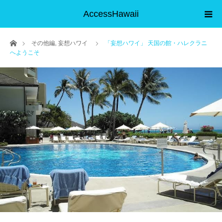
AccessHawaii
ホーム
その他編
,
妄想ハワイ
「妄想ハワイ」 天国の館・ハレクラニ
へようこそ